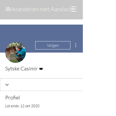
Veranderen met Aandacht
Meer acties
Volgen
Beheerder
Sytske Casimir
Profiel
Lid sinds: 12 okt 2020