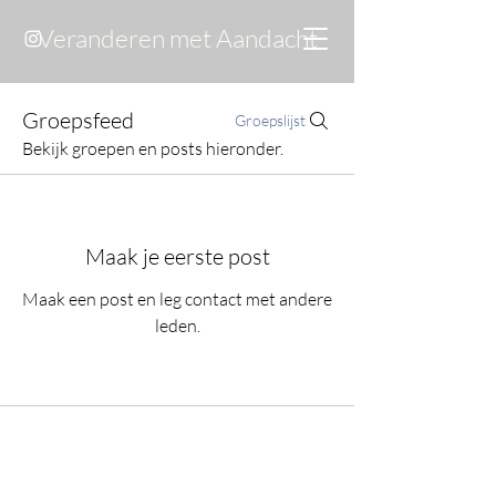
Veranderen met Aandacht
Groepsfeed
Groepslijst
Bekijk groepen en posts hieronder.
Maak je eerste post
Maak een post en leg contact met andere
leden.
©2023 door Veranderen met Aandacht . Met trots gemaakt met
Wix.com